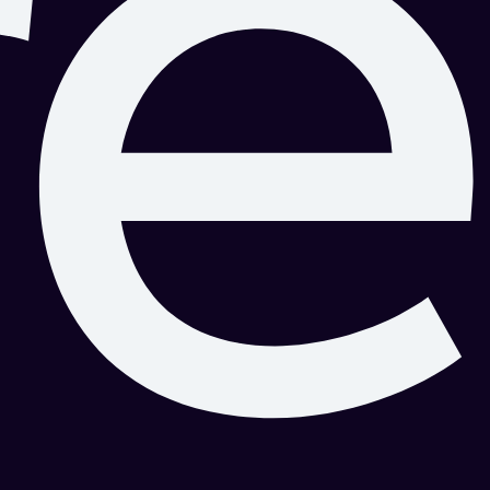
Nous croyons en la souveraineté numérique des
entreprises et des gouvernements. Nous nous
engageons à fournir une solution de cloud souverain
déconnecté qui permet à nos clients de garder le
contrôle total sur leur opérationnalité et leurs données
sensibles et confidentielles. Nous nous engageons à
respecter les normes éthiques les plus élevées dans la
protection des données, la confidentialité, la
transparence et la conformité réglementaire.